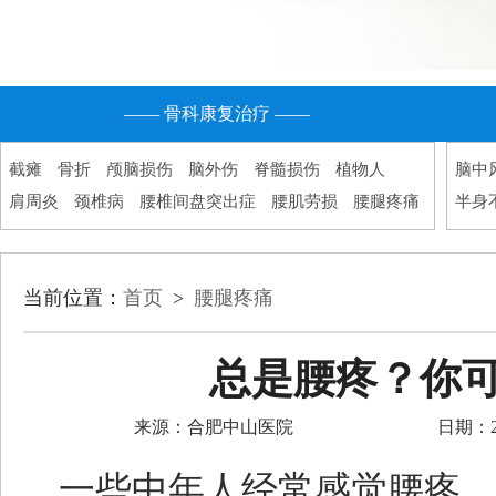
—— 骨科康复治疗 ——
截瘫
骨折
颅脑损伤
脑外伤
脊髓损伤
植物人
脑中
肩周炎
颈椎病
腰椎间盘突出症
腰肌劳损
腰腿疼痛
半身
当前位置：
首页
>
腰腿疼痛
总是腰疼？你
来源：合肥中山医院
日期：202
一些中年人经常感觉腰疼