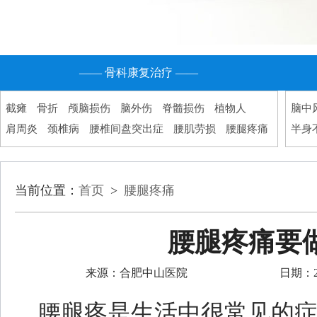
—— 骨科康复治疗 ——
截瘫
骨折
颅脑损伤
脑外伤
脊髓损伤
植物人
脑中
肩周炎
颈椎病
腰椎间盘突出症
腰肌劳损
腰腿疼痛
半身
当前位置：
首页
>
腰腿疼痛
腰腿疼痛要
来源：合肥中山医院
日期：202
腰腿疼是生活中很常见的