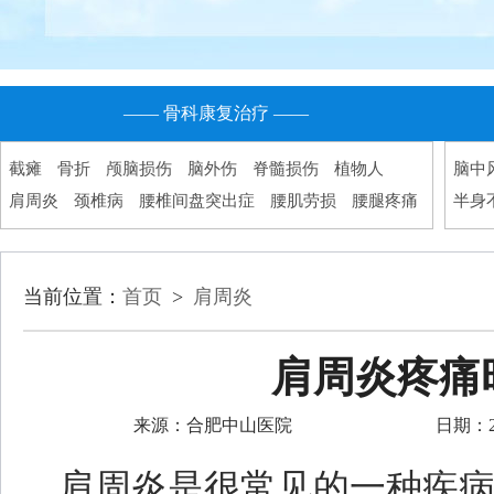
—— 骨科康复治疗 ——
截瘫
骨折
颅脑损伤
脑外伤
脊髓损伤
植物人
脑中
肩周炎
颈椎病
腰椎间盘突出症
腰肌劳损
腰腿疼痛
半身
当前位置：
首页
>
肩周炎
肩周炎疼痛
来源：合肥中山医院
日期：202
肩周炎是很常见的一种疾