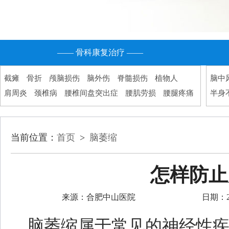
—— 骨科康复治疗 ——
截瘫
骨折
颅脑损伤
脑外伤
脊髓损伤
植物人
脑中
肩周炎
颈椎病
腰椎间盘突出症
腰肌劳损
腰腿疼痛
半身
当前位置：
首页
>
脑萎缩
怎样防止
来源：合肥中山医院
日期：202
脑萎缩属于常见的神经性