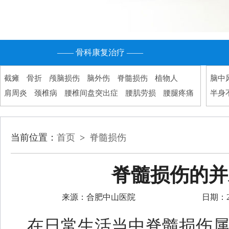
—— 骨科康复治疗 ——
截瘫
骨折
颅脑损伤
脑外伤
脊髓损伤
植物人
脑中
肩周炎
颈椎病
腰椎间盘突出症
腰肌劳损
腰腿疼痛
半身
当前位置：
首页
>
脊髓损伤
脊髓损伤的并
来源：合肥中山医院
日期：202
在日常生活当中脊髓损伤